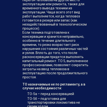
перегон тепловоза на другое место
эксплуатации или ремонта, также для
временного вывода техники из
эксплуатации. Чаще всего этот вид
работ выполняется, когда тепловоз
готовится в резерв или запас (как
незадействованный в технологическом
процессе).
Если техника подготовлена к
консервации и хранится неправильно,
особенно в течение длительного
времени, то резко возрастает риск
нарушения состояния различных частей
и узлов. Вплоть до того, что после
расконсервации придется выполнять
капитальный ремонт. ТО 5, выполненное
профессионалами, позволяет сократить
затраты на ввод тепловоза в
эксплуатацию после продолжительного
простоя.
ТО назначаемые не по регламенту, а в
случае необходимости:
ТО-5а – перед консервацией
ТО-5б – подготовка для
транспортировки локомотива не
своим ходом